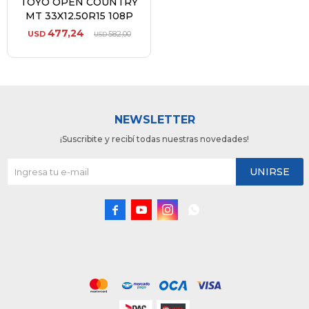
TOYO OPEN COUNTRY
MT 33X12.50R15 108P
477,24
USD
582,00
USD
NEWSLETTER
¡Suscribite y recibí todas nuestras novedades!
UNIRSE



