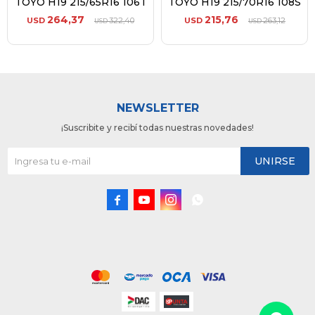
TOYO H19 215/65R16 106T
TOYO H19 215/70R16 108S
264,37
215,76
USD
322,40
USD
263,12
USD
USD
NEWSLETTER
¡Suscribite y recibí todas nuestras novedades!
UNIRSE



