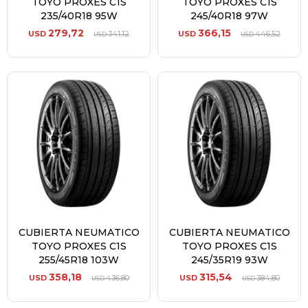
TOYO PROXES C1S
TOYO PROXES C1S
235/40R18 95W
245/40R18 97W
279,72
366,15
USD
341,12
USD
446,52
USD
USD
CUBIERTA NEUMATICO
CUBIERTA NEUMATICO
TOYO PROXES C1S
TOYO PROXES C1S
255/45R18 103W
245/35R19 93W
358,18
315,54
USD
436,80
USD
384,80
USD
USD