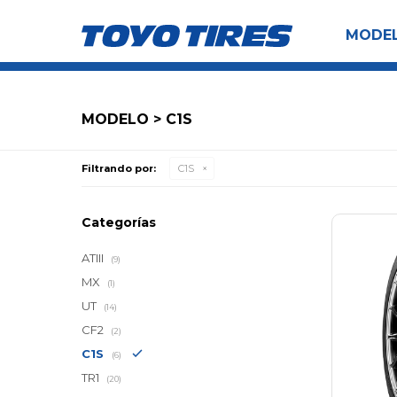
MODE
MODELO > C1S
Filtrando por:
C1S
Categorías
ATIII
(9)
MX
(1)
UT
(14)
CF2
(2)
C1S
(6)
TR1
(20)