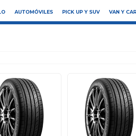
LO
AUTOMÓVILES
PICK UP Y SUV
VAN Y CA