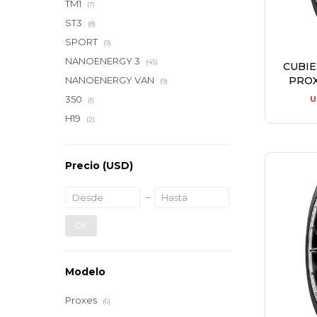
TM1
(7)
ST3
(8)
SPORT
(9)
NANOENERGY 3
(45)
CUBI
PROX
NANOENERGY VAN
(9)
350
U
(1)
H19
(2)
Precio
(USD)
OK
Modelo
Proxes
(6)