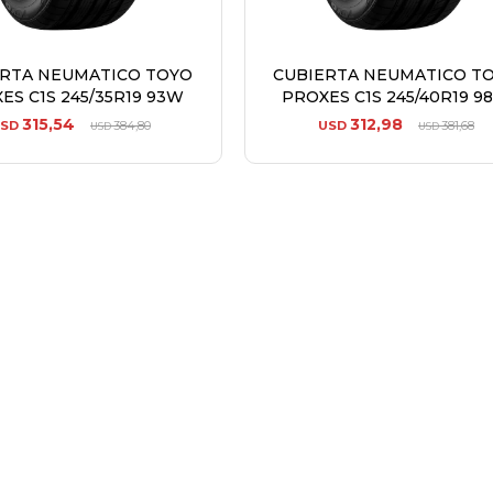
ERTA NEUMATICO TOYO
CUBIERTA NEUMATICO T
ES C1S 245/35R19 93W
PROXES C1S 245/40R19 9
315,54
312,98
SD
384,80
USD
381,68
USD
USD