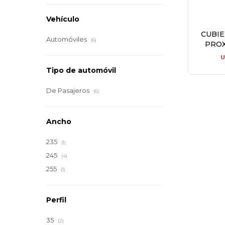
Vehículo
CUBI
Automóviles
(6)
PROX
U
Tipo de automóvil
De Pasajeros
(6)
Ancho
235
(1)
245
(4)
255
(1)
Perfil
35
(2)