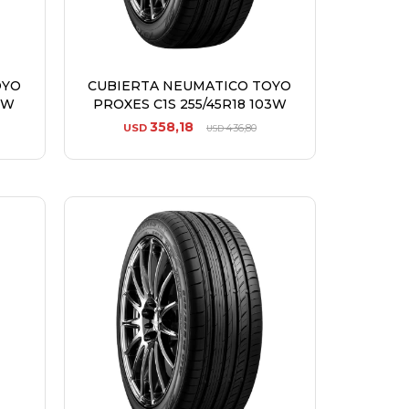
OYO
CUBIERTA NEUMATICO TOYO
7W
PROXES C1S 255/45R18 103W
358,18
USD
436,80
USD