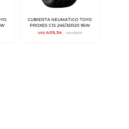
OYO
CUBIERTA NEUMATICO TOYO
8W
PROXES C1S 245/35R20 95W
409,34
USD
499,20
USD