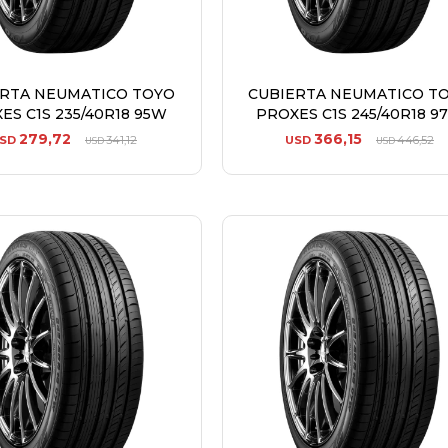
ERTA NEUMATICO TOYO
CUBIERTA NEUMATICO T
ES C1S 235/40R18 95W
PROXES C1S 245/40R18 9
279,72
366,15
SD
341,12
USD
446,52
USD
USD