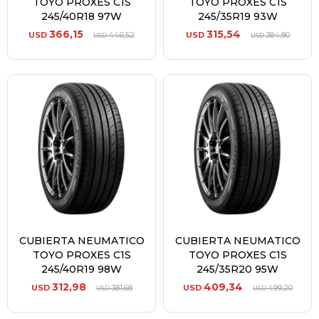
TOYO PROXES C1S
TOYO PROXES C1S
245/40R18 97W
245/35R19 93W
366,15
315,54
USD
446,52
USD
384,80
USD
USD
CUBIERTA NEUMATICO
CUBIERTA NEUMATICO
TOYO PROXES C1S
TOYO PROXES C1S
245/40R19 98W
245/35R20 95W
312,98
409,34
USD
381,68
USD
499,20
USD
USD