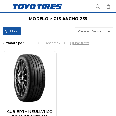

MODELO > C1S ANCHO 235
Recomendados
Quitar filtros
Filtrando por:
C1S
Ancho:
235
CUBIERTA NEUMATICO