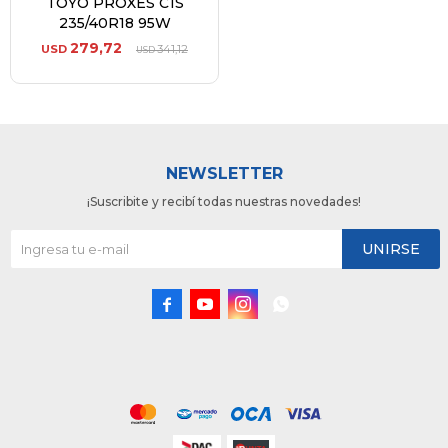
TOYO PROXES C1S
235/40R18 95W
279,72
USD
341,12
USD
NEWSLETTER
¡Suscribite y recibí todas nuestras novedades!
UNIRSE



