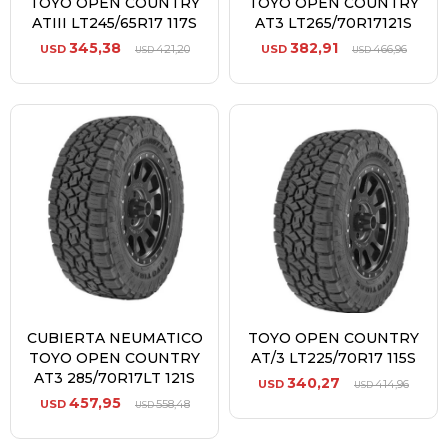
TOYO OPEN COUNTRY
TOYO OPEN COUNTRY
ATIII LT245/65R17 117S
AT3 LT265/70R17121S
345,38
382,91
USD
421,20
USD
466,96
USD
USD
CUBIERTA NEUMATICO
TOYO OPEN COUNTRY
TOYO OPEN COUNTRY
AT/3 LT225/70R17 115S
AT3 285/70R17LT 121S
340,27
USD
414,96
USD
457,95
USD
558,48
USD