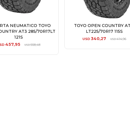
ERTA NEUMATICO TOYO
TOYO OPEN COUNTRY AT
OUNTRY AT3 285/70R17LT
LT225/70R17 115S
121S
340,27
USD
414,96
USD
457,95
SD
558,48
USD