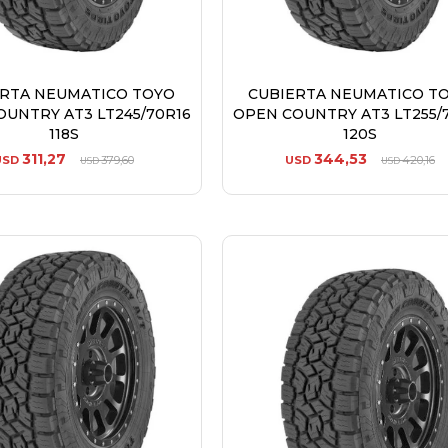
ERTA NEUMATICO TOYO
CUBIERTA NEUMATICO T
OUNTRY AT3 LT245/70R16
OPEN COUNTRY AT3 LT255/
118S
120S
311,27
344,53
USD
379,60
USD
420,16
USD
USD