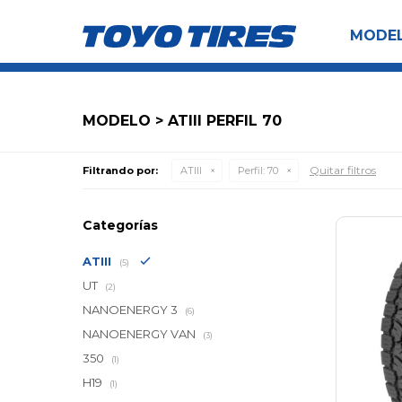
MODE
MODELO > ATIII PERFIL 70
Quitar filtros
Filtrando por:
ATIII
Perfil:
70
Categorías
ATIII
(5)
UT
(2)
NANOENERGY 3
(6)
NANOENERGY VAN
(3)
350
(1)
H19
(1)