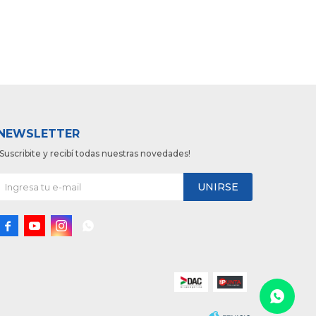
NEWSLETTER
¡Suscribite y recibí todas nuestras novedades!
UNIRSE



