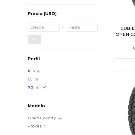
Precio
(USD)
CUBI
OPEN C
OK
Perfil
10,5
(1)
65
(3)
70
(5)
Modelo
Open Country
(4)
Proxes
(1)