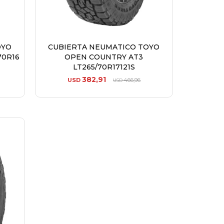
OYO
CUBIERTA NEUMATICO TOYO
70R16
OPEN COUNTRY AT3
LT265/70R17121S
382,91
USD
466,96
USD