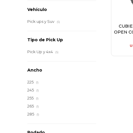
Vehículo
Pick ups y Suv
(5)
CUBI
OPEN C
Tipo de Pick Up
U
Pick Up y 4x4
(5)
Ancho
225
(1)
245
(1)
255
(1)
265
(1)
285
(1)
Rodado