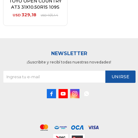
TOYO OPEN COUNTRY
AT3 31X10.50R15 109S
329,18
USD
401,44
USD
NEWSLETTER
¡Suscribite y recibí todas nuestras novedades!
UNIRSE



