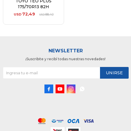
TOYO TEO PLUS
175/70R13 82H
72,49
USD
88,40
USD
NEWSLETTER
¡Suscribite y recibí todas nuestras novedades!
UNIRSE



