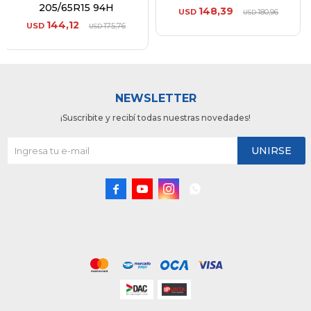
205/65R15 94H
148,39
USD
180,96
USD
144,12
USD
175,76
USD
NEWSLETTER
¡Suscribite y recibí todas nuestras novedades!
UNIRSE



