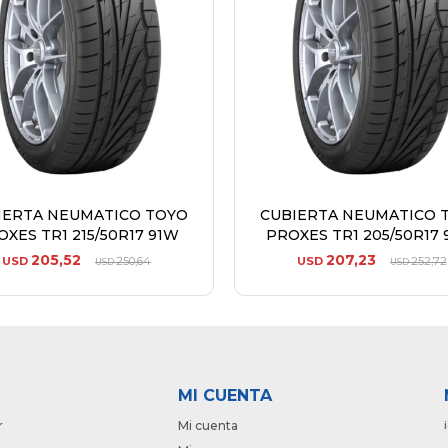
IERTA NEUMATICO TOYO
CUBIERTA NEUMATICO 
XES TR1 215/50R17 91W
PROXES TR1 205/50R17
205,52
207,23
USD
250,64
USD
252,72
USD
USD
MI CUENTA
r
Mi cuenta