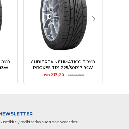
TOYO
CUBIERTA NEUMATICO TOYO
CUBI
 93W
PROXES TR1 225/50R17 94W
PROX
213,20
USD
260,00
U
USD
NEWSLETTER
¡Suscribite y recibí todas nuestras novedades!