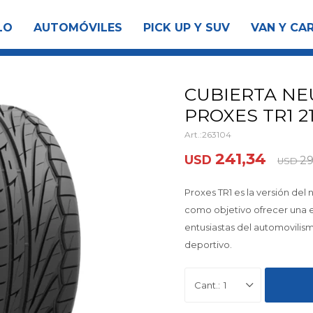
LO
AUTOMÓVILES
PICK UP Y SUV
VAN Y CA
CUBIERTA NE
PROXES TR1 2
263104
241,34
USD
29
USD
Proxes TR1 es la versión de
como objetivo ofrecer una e
entusiastas del automovilis
deportivo.
1