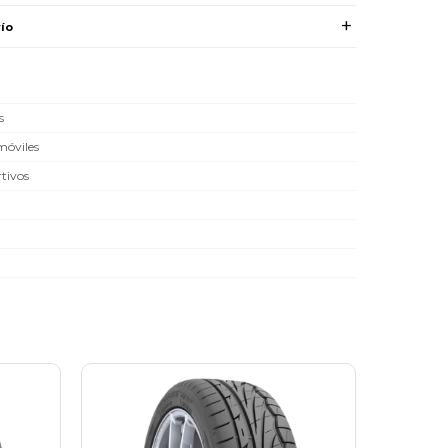
ío
s
óviles
tivos