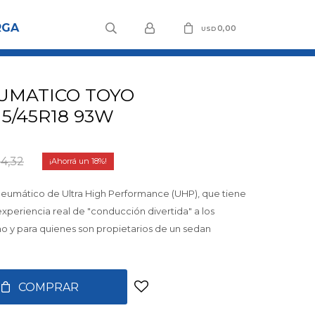
RGA
0,00
USD
UMATICO TOYO
15/45R18 93W
4,32
18
l neumático de Ultra High Performance (UHP), que tiene
xperiencia real de "conducción divertida" a los
mo y para quienes son propietarios de un sedan
COMPRAR