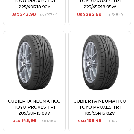
TOYO PROXES TR1
TOYO PROXES TR1
225/40R18 92Y
225/45R18 95W
243,90
285,69
USD
297,44
USD
348,40
USD
USD
CUBIERTA NEUMATICO
CUBIERTA NEUMATICO
TOYO PROXES TR1
TOYO PROXES TR1
205/50R15 89V
185/55R15 82V
145,96
136,45
USD
178,00
USD
166,40
USD
USD