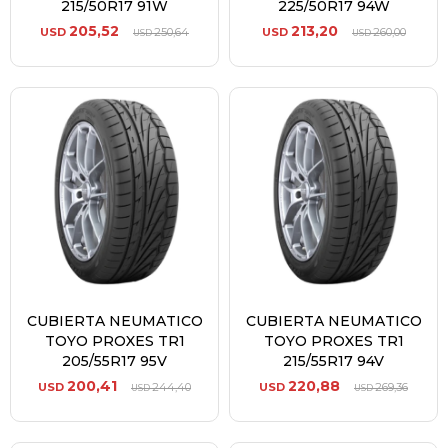
215/50R17 91W
225/50R17 94W
205,52
213,20
USD
250,64
USD
260,00
USD
USD
CUBIERTA NEUMATICO
CUBIERTA NEUMATICO
TOYO PROXES TR1
TOYO PROXES TR1
205/55R17 95V
215/55R17 94V
200,41
220,88
USD
244,40
USD
269,36
USD
USD