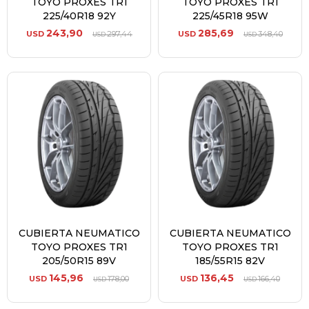
TOYO PROXES TR1
TOYO PROXES TR1
225/40R18 92Y
225/45R18 95W
243,90
285,69
USD
297,44
USD
348,40
USD
USD
CUBIERTA NEUMATICO
CUBIERTA NEUMATICO
TOYO PROXES TR1
TOYO PROXES TR1
205/50R15 89V
185/55R15 82V
145,96
136,45
USD
178,00
USD
166,40
USD
USD