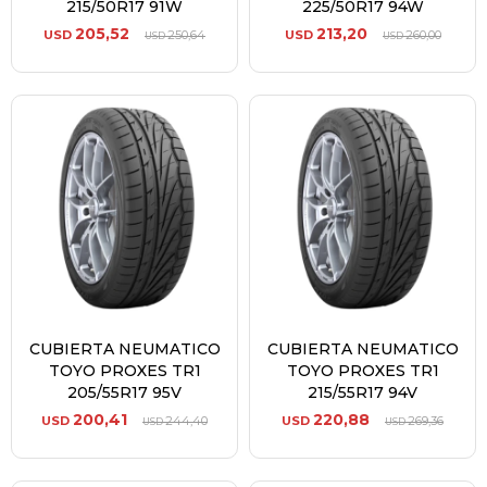
215/50R17 91W
225/50R17 94W
205,52
213,20
USD
250,64
USD
260,00
USD
USD
CUBIERTA NEUMATICO
CUBIERTA NEUMATICO
TOYO PROXES TR1
TOYO PROXES TR1
205/55R17 95V
215/55R17 94V
200,41
220,88
USD
244,40
USD
269,36
USD
USD