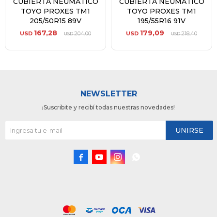
CUBIERTA NEUMATICO
CUBIERTA NEUMATICO
TOYO PROXES TM1
TOYO PROXES TM1
205/50R15 89V
195/55R16 91V
167,28
179,09
USD
204,00
USD
218,40
USD
USD
NEWSLETTER
¡Suscribite y recibí todas nuestras novedades!
UNIRSE



