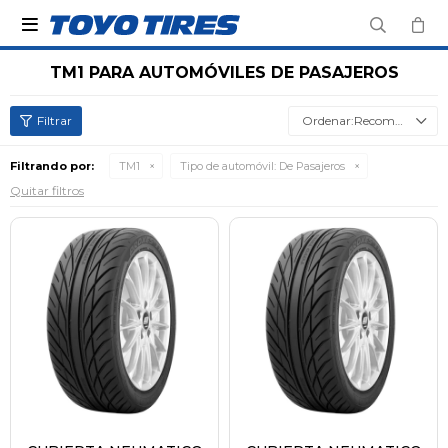

TM1 PARA AUTOMÓVILES DE PASAJEROS
Recomendados
Filtrando por:
TM1
Tipo de automóvil:
De Pasajeros
Quitar filtros