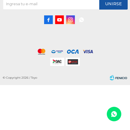
UNIRSE




© Copyright 2026 / Toyo
Fenicio