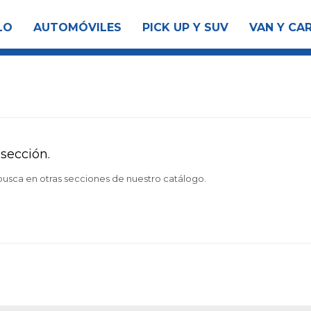
LO
AUTOMÓVILES
PICK UP Y SUV
VAN Y CA
sección.
 busca en otras secciones de nuestro catálogo.