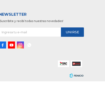
NEWSLETTER
¡Suscribite y recibí todas nuestras novedades!
UNIRSE



