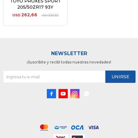
TOYO PROXES SPORT
205/50ZR17 93Y
262,66
USD
320,32
USD
NEWSLETTER
¡Suscribite y recibí todas nuestras novedades!
UNIRSE



