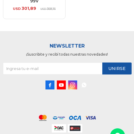
99V
301,89
USD
368,16
USD
NEWSLETTER
¡Suscribite y recibí todas nuestras novedades!
UNIRSE



