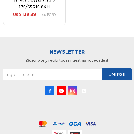
TOYO PROXES CF2
175/65R15 84H
139,39
USD
169,99
USD
NEWSLETTER
¡Suscribite y recibí todas nuestras novedades!
UNIRSE



