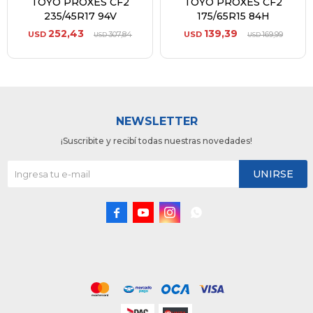
TOYO PROXES CF2
TOYO PROXES CF2
235/45R17 94V
175/65R15 84H
252,43
139,39
USD
307,84
USD
169,99
USD
USD
NEWSLETTER
¡Suscribite y recibí todas nuestras novedades!
UNIRSE



