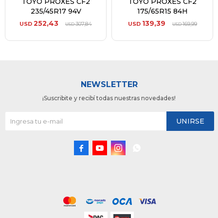
TOYO PROXES CF2
TOYO PROXES CF2
235/45R17 94V
175/65R15 84H
252,43
139,39
USD
307,84
USD
169,99
USD
USD
NEWSLETTER
¡Suscribite y recibí todas nuestras novedades!
UNIRSE



