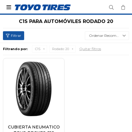

C1S PARA AUTOMÓVILES RODADO 20
Recomendados
Quitar filtros
Filtrando por:
C1S
Rodado:
20
CUBIERTA NEUMATICO