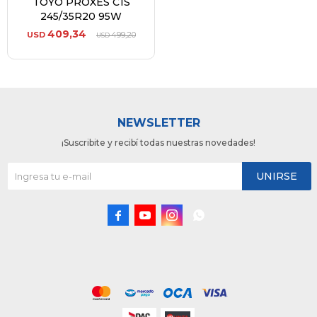
TOYO PROXES C1S
245/35R20 95W
409,34
USD
499,20
USD
NEWSLETTER
¡Suscribite y recibí todas nuestras novedades!
UNIRSE



