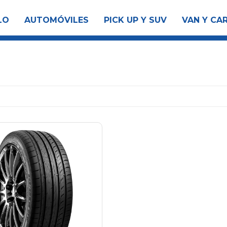
LO
AUTOMÓVILES
PICK UP Y SUV
VAN Y CA