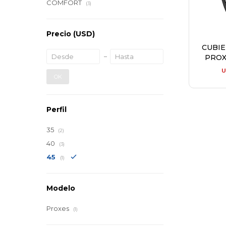
COMFORT
(3)
Precio
(USD)
CUBI
PROX
U
OK
Perfil
35
(2)
40
(3)
45
(1)
Modelo
Proxes
(1)