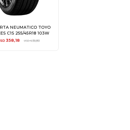
ERTA NEUMATICO TOYO
ES C1S 255/45R18 103W
358,18
SD
436,80
USD