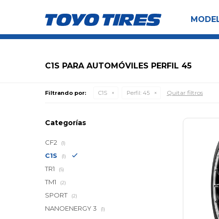
MODE
C1S PARA AUTOMÓVILES PERFIL 45
Quitar filtros
Filtrando por:
C1S
Perfil:
45
Categorías
CF2
(1)
C1S
(1)
TR1
(5)
TM1
(2)
SPORT
(2)
NANOENERGY 3
(1)