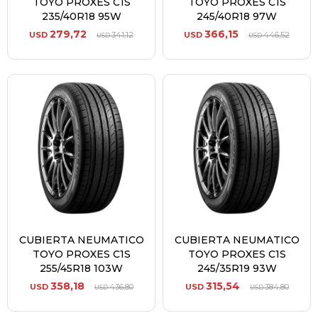
TOYO PROXES C1S
TOYO PROXES C1S
235/40R18 95W
245/40R18 97W
279,72
366,15
USD
341,12
USD
446,52
USD
USD
CUBIERTA NEUMATICO
CUBIERTA NEUMATICO
TOYO PROXES C1S
TOYO PROXES C1S
255/45R18 103W
245/35R19 93W
358,18
315,54
USD
436,80
USD
384,80
USD
USD