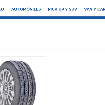
LO
AUTOMÓVILES
PICK UP Y SUV
VAN Y CA