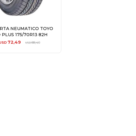
ERTA NEUMATICO TOYO
 PLUS 175/70R13 82H
72,49
USD
88,40
USD