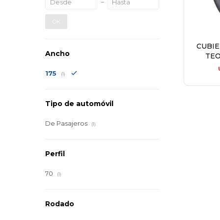
OK
CUBI
Ancho
TEO
175
(1)
Tipo de automóvil
De Pasajeros
(1)
Perfil
70
(1)
Rodado