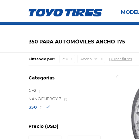
MODE
350 PARA AUTOMÓVILES ANCHO 175
Quitar filtros
Filtrando por:
350
Ancho:
175
Categorías
CF2
(1)
NANOENERGY 3
(6)
350
(1)
Precio
(USD)