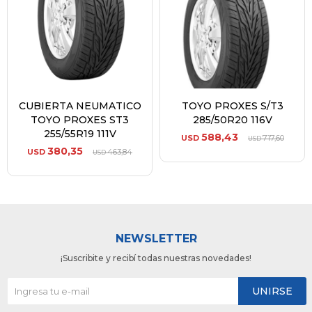
CUBIERTA NEUMATICO
TOYO PROXES S/T3
TOYO PROXES ST3
285/50R20 116V
255/55R19 111V
588,43
USD
717,60
USD
380,35
USD
463,84
USD
NEWSLETTER
¡Suscribite y recibí todas nuestras novedades!
UNIRSE