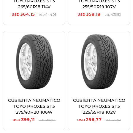
TOYO PROXES ST3
TOYO PROXES ST3
265/60R18 114V
255/50R19 107V
364,15
358,18
USD
444,08
USD
436,80
USD
USD
CUBIERTA NEUMATICO
CUBIERTA NEUMATICO
TOYO PROXES ST3
TOYO PROXES ST3
275/40R20 106W
225/55R18 102V
399,11
296,77
USD
486,72
USD
361,92
USD
USD