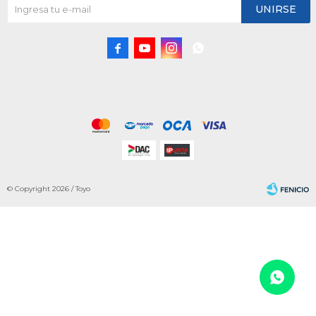
UNIRSE




© Copyright 2026 / Toyo
Fenicio