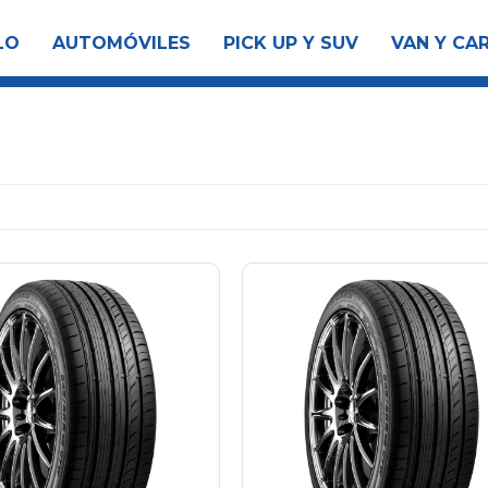
LO
AUTOMÓVILES
PICK UP Y SUV
VAN Y CA