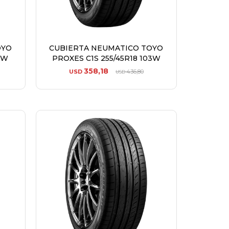
OYO
CUBIERTA NEUMATICO TOYO
7W
PROXES C1S 255/45R18 103W
358,18
USD
436,80
USD