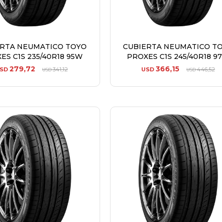
ERTA NEUMATICO TOYO
CUBIERTA NEUMATICO T
ES C1S 235/40R18 95W
PROXES C1S 245/40R18 9
279,72
366,15
SD
341,12
USD
446,52
USD
USD