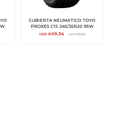
OYO
CUBIERTA NEUMATICO TOYO
8W
PROXES C1S 245/35R20 95W
409,34
USD
499,20
USD