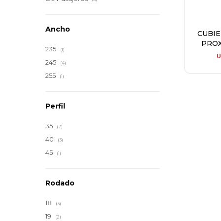
Ancho
CUBI
PROX
235
(1)
U
245
(4)
255
(1)
Perfil
35
(2)
40
(3)
45
(1)
Rodado
18
(3)
19
(2)