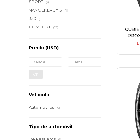
SPORT
(9)
NANOENERGY 3
(18)
350
(1)
COMFORT
(28)
CUBI
PROX
U
Precio
(USD)
OK
Vehículo
Automóviles
(6)
Tipo de automóvil
De Pasajeros
(6)