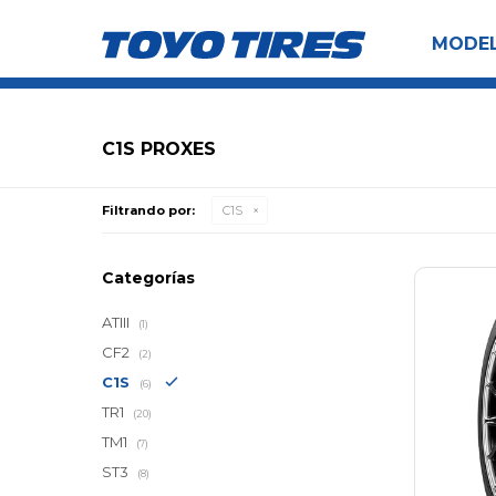
MODE
C1S PROXES
Filtrando por:
C1S
Categorías
ATIII
(1)
CF2
(2)
C1S
(6)
TR1
(20)
TM1
(7)
ST3
(8)