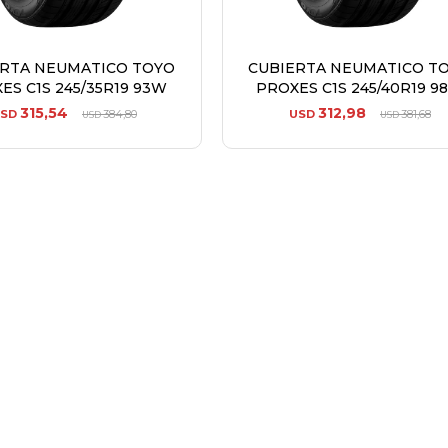
ERTA NEUMATICO TOYO
CUBIERTA NEUMATICO T
ES C1S 245/35R19 93W
PROXES C1S 245/40R19 9
315,54
312,98
SD
384,80
USD
381,68
USD
USD