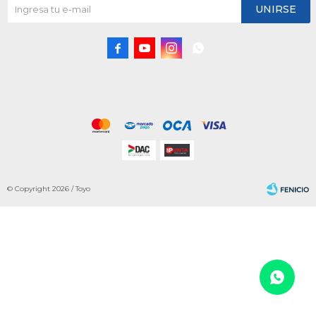
UNIRSE




© Copyright 2026 / Toyo
Fenicio