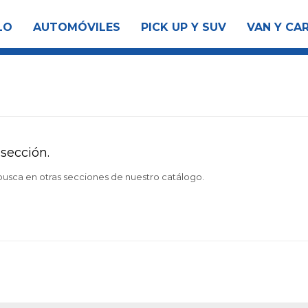
LO
AUTOMÓVILES
PICK UP Y SUV
VAN Y CA
sección.
 busca en otras secciones de nuestro catálogo.