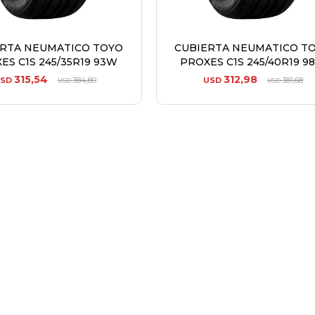
ERTA NEUMATICO TOYO
CUBIERTA NEUMATICO T
ES C1S 245/35R19 93W
PROXES C1S 245/40R19 9
315,54
312,98
SD
384,80
USD
381,68
USD
USD