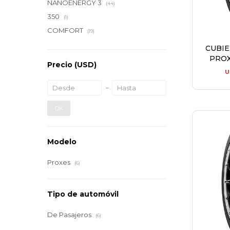
NANOENERGY 3
(44)
350
(1)
COMFORT
(19)
CUBI
PROX
Precio
(USD)
U
OK
Modelo
Proxes
(6)
Tipo de automóvil
De Pasajeros
(6)