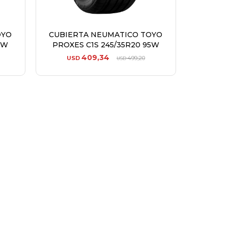
OYO
CUBIERTA NEUMATICO TOYO
8W
PROXES C1S 245/35R20 95W
409,34
USD
499,20
USD