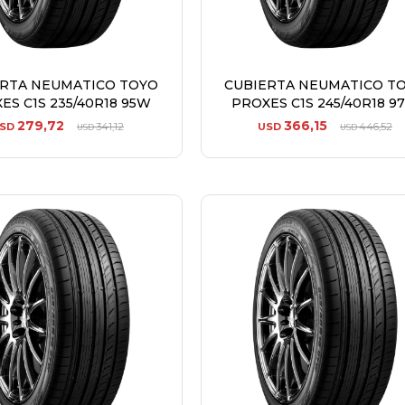
ERTA NEUMATICO TOYO
CUBIERTA NEUMATICO T
ES C1S 235/40R18 95W
PROXES C1S 245/40R18 9
279,72
366,15
SD
341,12
USD
446,52
USD
USD