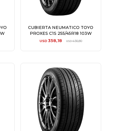
OYO
CUBIERTA NEUMATICO TOYO
7W
PROXES C1S 255/45R18 103W
358,18
USD
436,80
USD