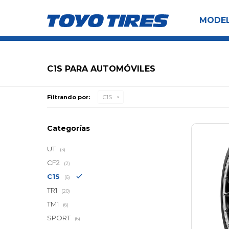
MODE
C1S PARA AUTOMÓVILES
Filtrando por:
C1S
Categorías
UT
(3)
CF2
(2)
C1S
(6)
TR1
(20)
TM1
(6)
SPORT
(6)