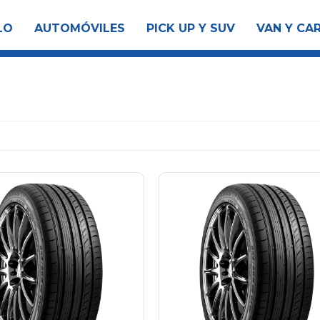
LO
AUTOMÓVILES
PICK UP Y SUV
VAN Y CA