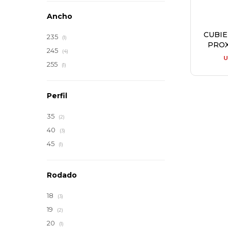
Ancho
CUBI
235
(1)
PROX
245
(4)
U
255
(1)
Perfil
35
(2)
40
(3)
45
(1)
Rodado
18
(3)
19
(2)
20
(1)