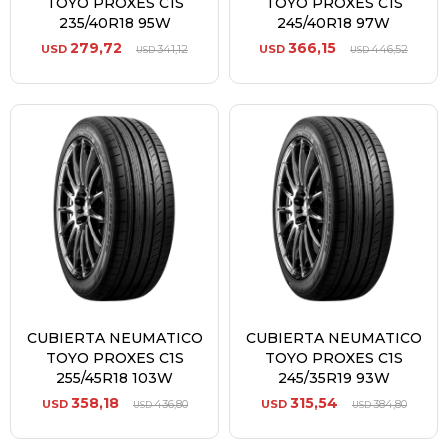
TOYO PROXES C1S
TOYO PROXES C1S
235/40R18 95W
245/40R18 97W
279,72
366,15
USD
341,12
USD
446,52
USD
USD
CUBIERTA NEUMATICO
CUBIERTA NEUMATICO
TOYO PROXES C1S
TOYO PROXES C1S
255/45R18 103W
245/35R19 93W
358,18
315,54
USD
436,80
USD
384,80
USD
USD