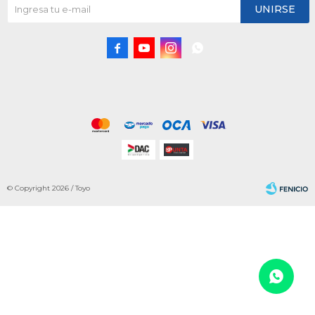
UNIRSE




© Copyright 2026 / Toyo
Fenicio