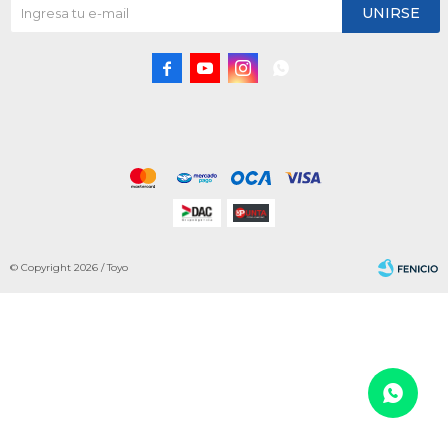
UNIRSE




© Copyright 2026 / Toyo
Fenicio