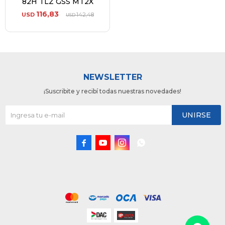
82H TLZ GSS MT2X
116,83
USD
142,48
USD
NEWSLETTER
¡Suscribite y recibí todas nuestras novedades!
UNIRSE



