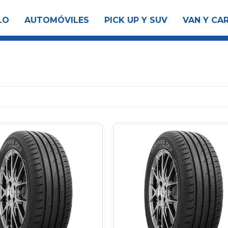
LO
AUTOMÓVILES
PICK UP Y SUV
VAN Y CA