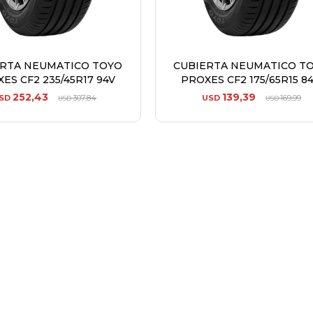
ERTA NEUMATICO TOYO
CUBIERTA NEUMATICO T
ES CF2 235/45R17 94V
PROXES CF2 175/65R15 8
252,43
139,39
SD
307,84
USD
169,99
USD
USD