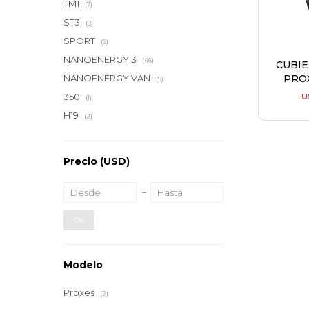
TM1
(7)
ST3
(8)
SPORT
(9)
NANOENERGY 3
(46)
CUBI
PROX
NANOENERGY VAN
(9)
350
U
(1)
H19
(2)
Precio
(USD)
OK
Modelo
Proxes
(2)