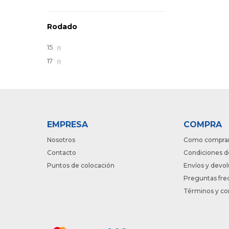
Rodado
15
(1)
17
(1)
EMPRESA
COMPRA
Nosotros
Como compra
Contacto
Condiciones d
Puntos de colocación
Envíos y devo
Preguntas fre
Términos y co