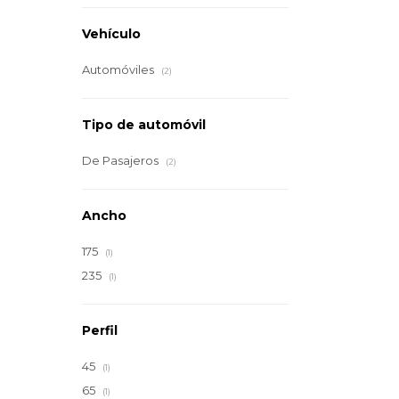
Vehículo
Automóviles
(2)
Tipo de automóvil
De Pasajeros
(2)
Ancho
175
(1)
235
(1)
Perfil
45
(1)
65
(1)