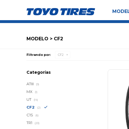
MODE
MODELO > CF2
Filtrando por:
CF2
Categorías
ATIII
(9)
MX
(1)
UT
(14)
CF2
(2)
C1S
(6)
TR1
(20)