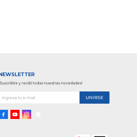
NEWSLETTER
¡Suscribite y recibí todas nuestras novedades!
UNIRSE



