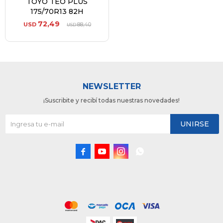
TOYO TEO PLUS
175/70R13 82H
72,49
USD
88,40
USD
NEWSLETTER
¡Suscribite y recibí todas nuestras novedades!
UNIRSE



